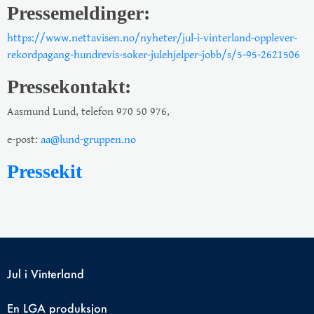
Pressemeldinger:
https://www.nettavisen.no/nyheter/jul-i-vinterland-opplever-
rekordpagang-hundrevis-soker-julehjelper-jobb/s/5-95-2621506
Pressekontakt:
Aasmund Lund, telefon 970 50 976,
e-post:
aa@lund-gruppen.no
Pressekit
Jul i Vinterland
En
LGA
produksjon