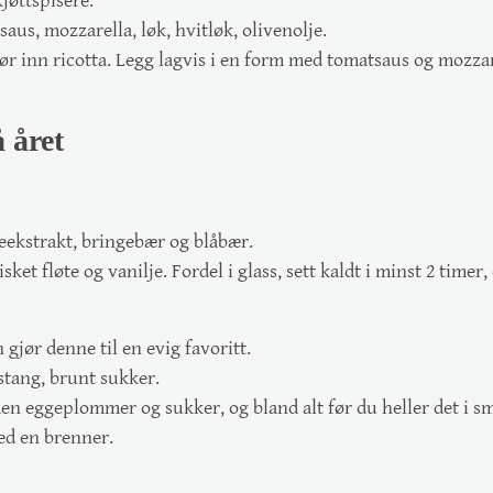
kjøttspisere.
aus, mozzarella, løk, hvitløk, olivenolje.
 rør inn ricotta. Legg lagvis i en form med tomatsaus og mozzare
 året
jeekstrakt, bringebær og blåbær.
et fløte og vanilje. Fordel i glass, sett kaldt i minst 2 timer
jør denne til en evig favoritt.
stang, brunt sukker.
n eggeplommer og sukker, og bland alt før du heller det i sm
ed en brenner.