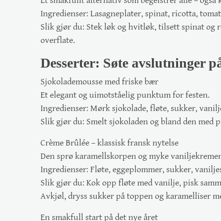
Et smakfullt alternativ som begeistrer alle – også 
Ingredienser:
Lasagneplater, spinat, ricotta, tomats
Slik gjør du:
Stek løk og hvitløk, tilsett spinat og
overflate.
Desserter: Søte avslutninger på
Sjokolademousse med friske bær
Et elegant og uimotståelig punktum for festen.
Ingredienser:
Mørk sjokolade, fløte, sukker, vanil
Slik gjør du:
Smelt sjokoladen og bland den med pisk
Crème Brûlée – klassisk fransk nytelse
Den sprø karamellskorpen og myke vaniljekremen g
Ingredienser:
Fløte, eggeplommer, sukker, vanilje
Slik gjør du:
Kok opp fløte med vanilje, pisk samme
Avkjøl, dryss sukker på toppen og karamelliser m
En smakfull start på det nye året