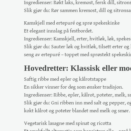
Ingredienser:
Røkt laks, kremost, fersk dill, sitron
Slik gjør du:
Rør sammen kremost, dill og sitronsaf
Kamskjell med ertepuré og sprø spekeskinke
Et elegant innslag på festbordet.
Ingredienser:
Kamskjell, erter, hvitløk, løk, spekes
Slik gjør du:
Sauter løk og hvitløk, tilsett erter o
seng av ertepuré – toppet med sprøstekt spekeski
Hovedretter: Klassisk eller mod
Saftig ribbe med epler og kålrotstappe
En sikker vinner for deg som ønsker tradisjon.
Ingredienser:
Ribbe, epler, kålrot, poteter, melk, s
Slik gjør du:
Gni ribben inn med salt og pepper, og 
kokt kålrot og poteter blandet med melk og smør.
Vegetarisk lasagne med spinat og ricotta