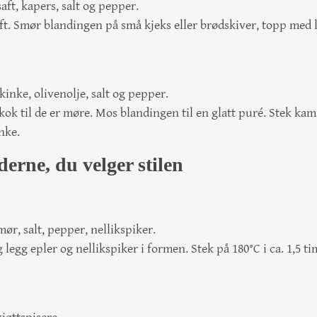
saft, kapers, salt og pepper.
t. Smør blandingen på små kjeks eller brødskiver, topp med l
kinke, olivenolje, salt og pepper.
g kok til de er møre. Mos blandingen til en glatt puré. Stek kam
nke.
erne, du velger stilen
mør, salt, pepper, nellikspiker.
legg epler og nellikspiker i formen. Stek på 180°C i ca. 1,5 ti